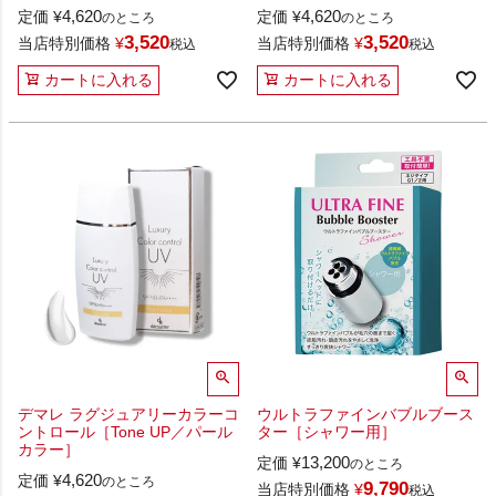
4,620
4,620
定価
¥
定価
¥
のところ
のところ
3,520
3,520
当店特別価格
¥
当店特別価格
¥
税込
税込
カートに入れる
カートに入れる
デマレ ラグジュアリーカラーコ
ウルトラファインバブルブース
ントロール［Tone UP／パール
ター［シャワー用］
カラー］
13,200
定価
¥
のところ
4,620
定価
¥
のところ
9,790
当店特別価格
¥
税込