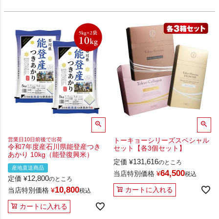
営業日10日前後で出荷
トーキョーシリーズスペシャル
令和7年度産石川県能登産つき
セット【各3個セット】
あかり 10kg（能登復興米）
131,616
定価
¥
のところ
産地直送商品
64,500
当店特別価格
¥
税込
12,800
定価
¥
のところ
10,800
カートに入れる
当店特別価格
¥
税込
カートに入れる