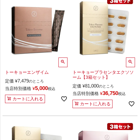
トーキョーエンザイム
トーキョープラセンタエクソソ
ーム【3箱セット】
7,479
定価
¥
のところ
81,000
定価
¥
のところ
5,000
当店特別価格
¥
税込
36,750
当店特別価格
¥
税込
カートに入れる
カートに入れる