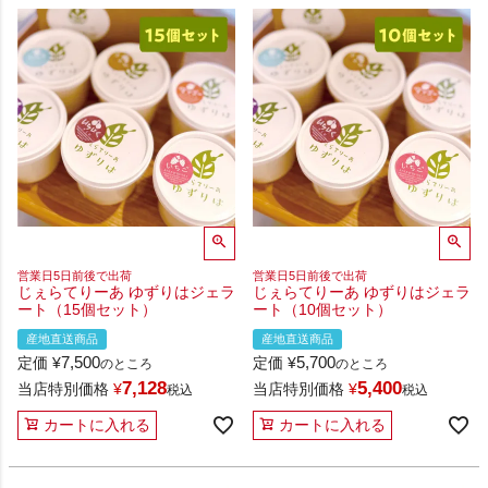
営業日5日前後で出荷
営業日5日前後で出荷
じぇらてりーあ ゆずりはジェラ
じぇらてりーあ ゆずりはジェラ
ート（15個セット）
ート（10個セット）
産地直送商品
産地直送商品
7,500
5,700
定価
¥
定価
¥
のところ
のところ
7,128
5,400
当店特別価格
¥
当店特別価格
¥
税込
税込
カートに入れる
カートに入れる