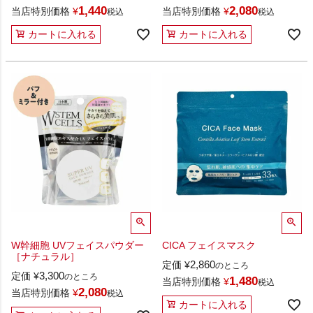
1,440
2,080
当店特別価格
¥
当店特別価格
¥
税込
税込
カートに入れる
カートに入れる
W幹細胞 UVフェイスパウダー
CICA フェイスマスク
［ナチュラル］
2,860
定価
¥
のところ
3,300
定価
¥
のところ
1,480
当店特別価格
¥
税込
2,080
当店特別価格
¥
税込
カートに入れる