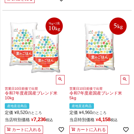
営業日10日前後で出荷
営業日10日前後で出荷
令和7年度産国産ブレンド米
令和7年度産国産ブレンド米
10kg
5kg
産地直送商品
産地直送商品
8,520
4,960
定価
¥
定価
¥
のところ
のところ
7,236
4,158
当店特別価格
¥
当店特別価格
¥
税込
税込
カートに入れる
カートに入れる