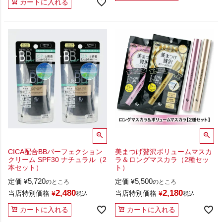
カートに入れる
CICA配合BBパーフェクション
美まつげ贅沢ボリュームマスカ
クリーム SPF30 ナチュラル（2
ラ＆ロングマスカラ（2種セッ
本セット）
ト）
5,720
5,500
定価
¥
定価
¥
のところ
のところ
2,480
2,180
当店特別価格
¥
当店特別価格
¥
税込
税込
カートに入れる
カートに入れる