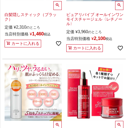
白髪隠しスティック（ブラッ
ピュアリバイブ オールインワン
ク）
モイスチャージェル〈レチノー
ル〉
2,310
定価
¥
のところ
3,960
定価
¥
のところ
1,460
当店特別価格
¥
税込
2,100
当店特別価格
¥
税込
カートに入れる
カートに入れる