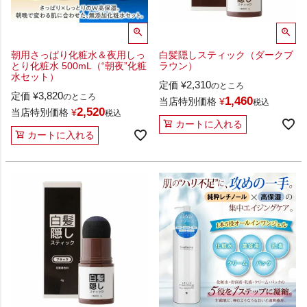
朝用さっぱり化粧水＆夜用しっ
白髪隠しスティック（ダークブ
とり化粧水 500mL（“朝夜”化粧
ラウン）
水セット）
2,310
定価
¥
のところ
3,820
定価
¥
のところ
1,460
当店特別価格
¥
税込
2,520
当店特別価格
¥
税込
カートに入れる
カートに入れる