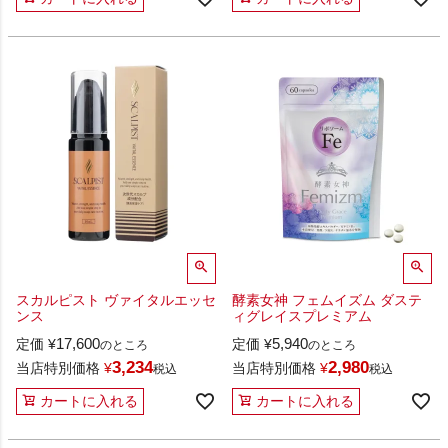
スカルピスト ヴァイタルエッセ
酵素女神 フェムイズム ダステ
ンス
ィグレイスプレミアム
17,600
5,940
定価
¥
定価
¥
のところ
のところ
3,234
2,980
当店特別価格
¥
当店特別価格
¥
税込
税込
カートに入れる
カートに入れる