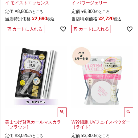
イ モイストエッセンス
イ パワージェリー
8,800
8,800
定価
¥
定価
¥
のところ
のところ
2,690
2,720
当店特別価格
¥
当店特別価格
¥
税込
税込
カートに入れる
カートに入れる
美まつげ贅沢カールマスカラ
W幹細胞 UVフェイスパウダー
［ブラウン］
［ライト］
3,025
3,300
定価
¥
定価
¥
のところ
のところ