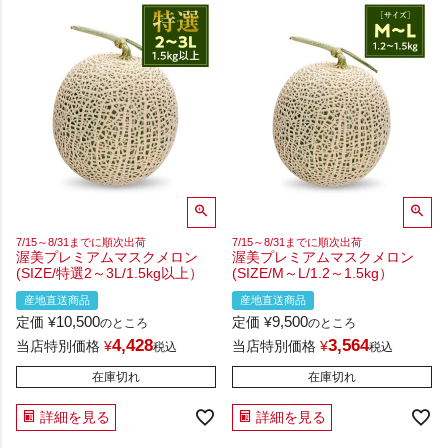
7/15～8/31までに順次出荷
7/15～8/31までに順次出荷
渥美プレミアムマスクメロン
渥美プレミアムマスクメロン
(SIZE/特選2～3L/1.5kg以上）
(SIZE/M～L/1.2～1.5kg）
産地直送商品
産地直送商品
10,500
9,500
定価
¥
定価
¥
のところ
のところ
4,428
3,564
当店特別価格
¥
当店特別価格
¥
税込
税込
在庫切れ
在庫切れ
詳細を見る
詳細を見る