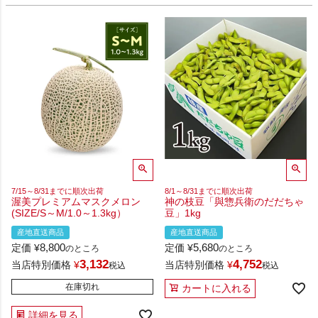
7/15～8/31までに順次出荷
8/1～8/31までに順次出荷
渥美プレミアムマスクメロン
神の枝豆「與惣兵衛のだだちゃ
(SIZE/S～M/1.0～1.3kg）
豆」1kg
産地直送商品
産地直送商品
8,800
5,680
定価
¥
定価
¥
のところ
のところ
3,132
4,752
当店特別価格
¥
当店特別価格
¥
税込
税込
在庫切れ
カートに入れる
詳細を見る