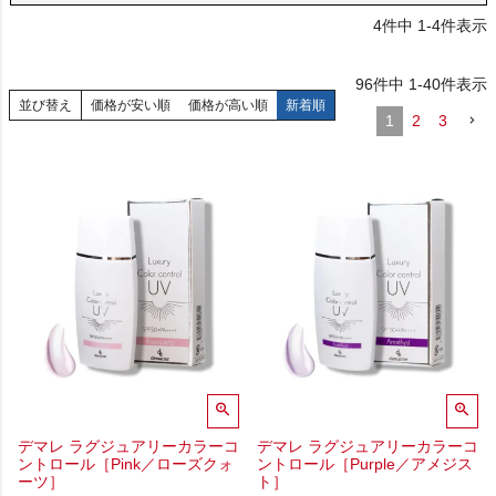
4
件中
1
-
4
件表示
96
件中
1
-
40
件表示
並び替え
価格が安い順
価格が高い順
新着順
1
2
3
デマレ ラグジュアリーカラーコ
デマレ ラグジュアリーカラーコ
ントロール［Pink／ローズクォ
ントロール［Purple／アメジス
ーツ］
ト］